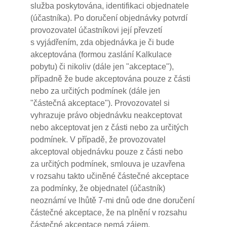
služba poskytována, identifikaci objednatele
(účastníka). Po doručení objednávky potvrdí
provozovatel účastníkovi její převzetí
s vyjádřením, zda objednávka je či bude
akceptována (formou zaslání Kalkulace
pobytu) či nikoliv (dále jen "akceptace"),
případně že bude akceptována pouze z části
nebo za určitých podmínek (dále jen
"částečná akceptace"). Provozovatel si
vyhrazuje právo objednávku neakceptovat
nebo akceptovat jen z části nebo za určitých
podmínek. V případě, že provozovatel
akceptoval objednávku pouze z části nebo
za určitých podmínek, smlouva je uzavřena
v rozsahu takto učiněné částečné akceptace
za podmínky, že objednatel (účastník)
neoznámí ve lhůtě 7-mi dnů ode dne doručení
částečné akceptace, že na plnění v rozsahu
částečné akceptace nemá zájem.