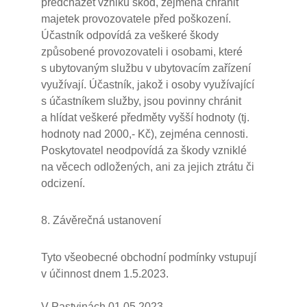
předcházet vzniku škod, zejména chránit
majetek provozovatele před poškození.
Účastník odpovídá za veškeré škody
způsobené provozovateli i osobami, které
s ubytovaným službu v ubytovacím zařízení
využívají. Účastník, jakož i osoby využívající
s účastníkem služby, jsou povinny chránit
a hlídat veškeré předměty vyšší hodnoty (tj.
hodnoty nad 2000,- Kč), zejména cennosti.
Poskytovatel neodpovídá za škody vzniklé
na věcech odložených, ani za jejich ztrátu či
odcizení.
8. Závěrečná ustanovení
Tyto všeobecné obchodní podmínky vstupují
v účinnost dnem 1.5.2023.
V Pastvinách 01.05.2023