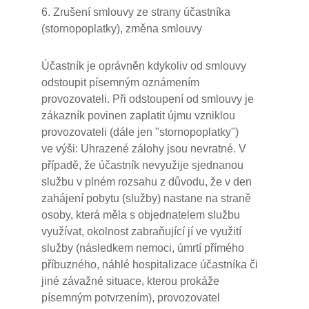
6. Zrušení smlouvy ze strany účastníka
(stornopoplatky), změna smlouvy
Účastník je oprávněn kdykoliv od smlouvy
odstoupit písemným oznámením
provozovateli. Při odstoupení od smlouvy je
zákazník povinen zaplatit újmu vzniklou
provozovateli (dále jen "stornopoplatky")
ve výši: Uhrazené zálohy jsou nevratné. V
případě, že účastník nevyužije sjednanou
službu v plném rozsahu z důvodu, že v den
zahájení pobytu (služby) nastane na straně
osoby, která měla s objednatelem službu
využívat, okolnost zabraňující jí ve využití
služby (následkem nemoci, úmrtí přímého
příbuzného, náhlé hospitalizace účastníka či
jiné závažné situace, kterou prokáže
písemným potvrzením), provozovatel